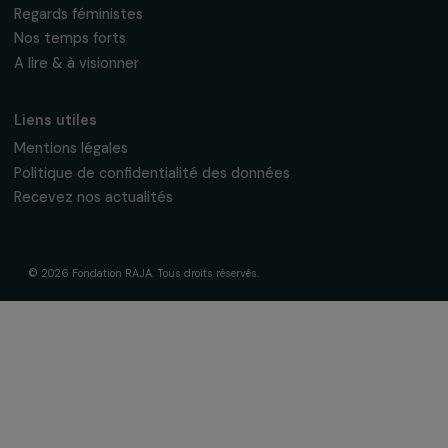
La Fondation & ses engagements
À propos de nous
Nos axes d’intervention
Gouvernance & équipe
Frise chronologique
Soutenir & financer vos projets
Financer votre projet
Nos programmes de financement
Programme Agir pour les femmes
Projets soutenus