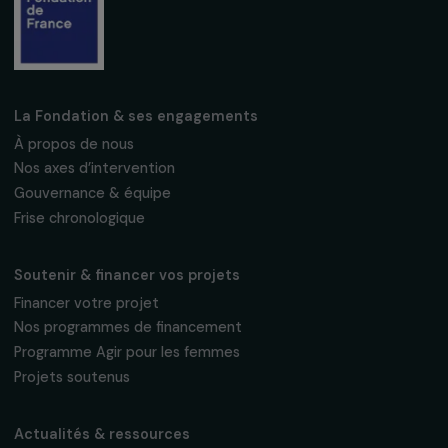
Fondation RAJA–Danièle Marcovici
16, rue de l’étang, Paris Nord 2
95 977 Roissy CDG Cedex
fondation@raja.fr