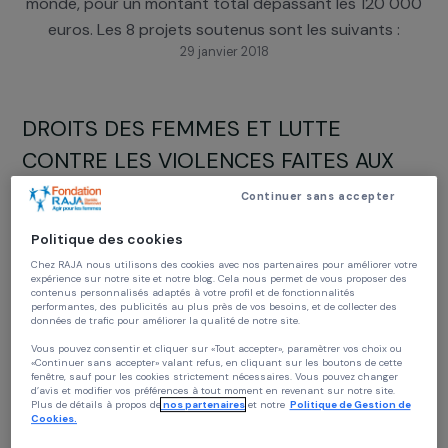
conditions de vie des femmes, en France et dans l
monde, pour un montant total dépassant les 120 
euros. Les 8 projets soutenus sont les suivants :
29 janvier 2018
DROITS DES FEMMES ET LUTTE
CONTRE LES VIOLENCES FAITES AUX
FEMMES
Continuer sans accepter
La Maison des Femmes de Saint-Denis
: « Création 
Politique des cookies
pôle psycho-social » (France)
Chez RAJA nous utilisons des cookies avec nos partenaires pour améliorer vo
Les Forges-médiation
: « Place aux femmes » (Fran
expérience sur notre site et notre blog. Cela nous permet de vous proposer de
CARE France
: « Mujeres con voz » (Equateur)
contenus personnalisés adaptés à votre profil et de fonctionnalités
performantes, des publicités au plus près de vos besoins, et de collecter des
données de trafic pour améliorer la qualité de notre site.
Vous pouvez consentir et cliquer sur «Tout accepter», paramètrer vos choix ou