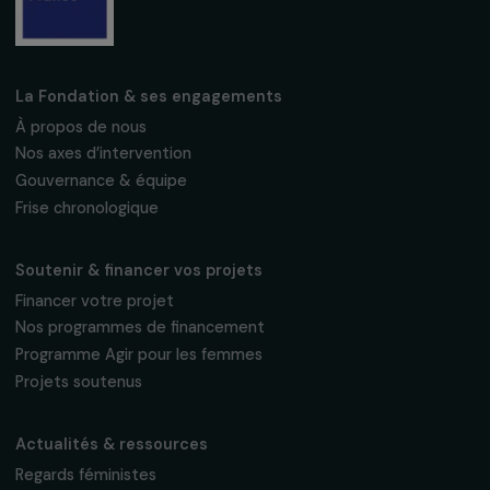
Fondation RAJA–Danièle Marcovici
16, rue de l’étang, Paris Nord 2
95 977 Roissy CDG Cedex
fondation@raja.fr
La Fondation & ses engagements