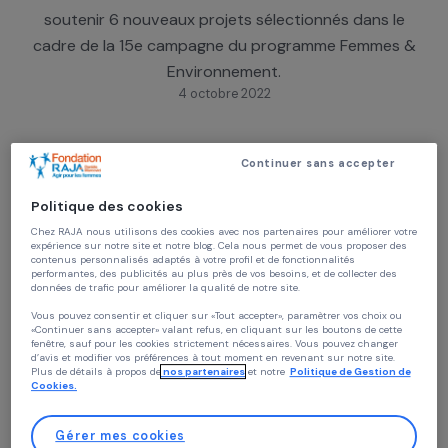
Réuni le 22 juin 2022, le Comité Exécutif de la
Fondation RAJA-Danièle Marcovici a décidé de
soutenir 6 nouveaux projets sélectionnés dans l
cadre de la 15e campagne du programme Femmes
Environnement.
4 octobre 2022
Continuer sans accepter
Programme « Femmes &
Environnement »
Politique des cookies
Chez RAJA nous utilisons des cookies avec nos partenaires pour améliorer vo
Imece France
:
Solar Age
(Turquie)
expérience sur notre site et notre blog. Cela nous permet de vous proposer de
Fédération Nationale d’Agriculture Biologique
:
contenus personnalisés adaptés à votre profil et de fonctionnalités
performantes, des publicités au plus près de vos besoins, et de collecter des
Pépinière d’administratrices
(France)
données de trafic pour améliorer la qualité de notre site.
Carton Plein
:
Promouvoir l’inclusion sociale et
Vous pouvez consentir et cliquer sur «Tout accepter», paramètrer vos choix ou
professionnelle de femmes en situation d’errance p
«Continuer sans accepter» valant refus, en cliquant sur les boutons de cette
un emploi durable
(France)
fenêtre, sauf pour les cookies strictement nécessaires. Vous pouvez changer
d’avis et modifier vos préférences à tout moment en revenant sur notre site.