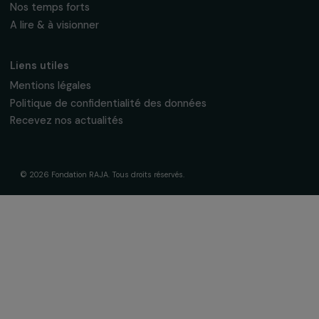
À propos de nous
Nos axes d’intervention
Gouvernance & équipe
Frise chronologique
Soutenir & financer vos projets
Financer votre projet
Nos programmes de financement
Programme Agir pour les femmes
Projets soutenus
Actualités & ressources
Regards féministes
Nos temps forts
A lire & à visionner