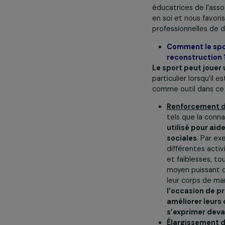
jeunes filles 
étaient de fa
Pour renverser
dédiées aux fi
éducatrices de
en soi et nous 
professionnell
Comment le
reconstru
Le sport peut 
particulier lo
comme outil d
Renforcem
tels que l
utilisé po
sociales
.
différente