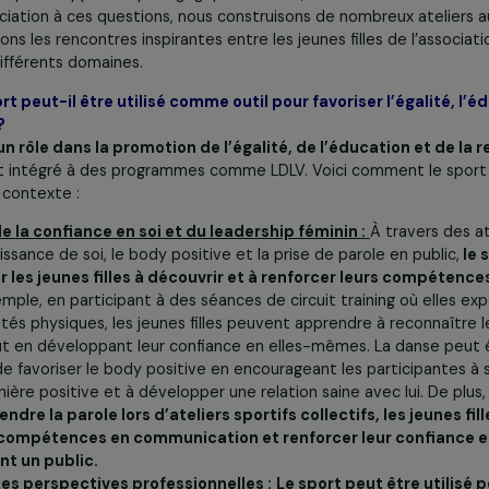
Gérer mes cookies
n’étaient plus assez présentes sur les séances sportives 
it, sous-représentées dans le programme d’insertion prof
 la tendance, nous mettons en place dans nos différentes 
lles ainsi qu’une approche pédagogique inclusive, nous sensi
 l’association à ces questions, nous construisons de nombre
favorisons les rencontres inspirantes entre les jeunes filles
es de différents domaines.
 sport peut-il être utilisé comme outil pour favoriser l’
ction ?
jouer un rôle dans la promotion de l’égalité, de l’éducat
rsqu’il est intégré à des programmes comme LDLV. Voici comm
ans ce contexte :
ent de la confiance en soi et du leadership féminin :
À 
a connaissance de soi, le body positive et la prise de parole 
ur aider les jeunes filles à découvrir et à renforcer leu
 Par exemple, en participant à des séances de circuit traini
s activités physiques, les jeunes filles peuvent apprendre à