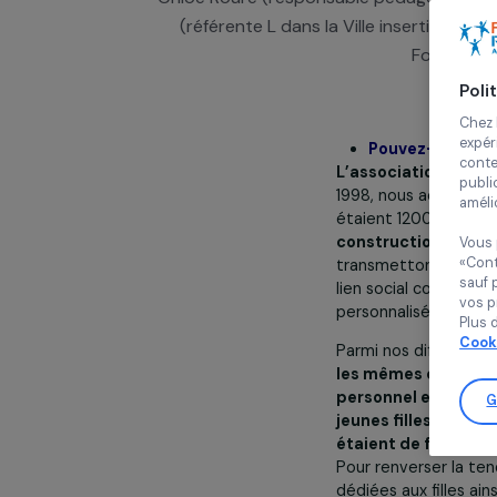
l'association vise à aider les jeunes 
Chloé Roure (responsable pédagogie 
(référente L dans la Ville insert
Fond
Pouvez-vo
L’association 
1998, nous acco
étaient 12000 
construction 
transmettons a
lien social co
personnalisé po
Parmi nos diff
les mêmes cha
personnel et l