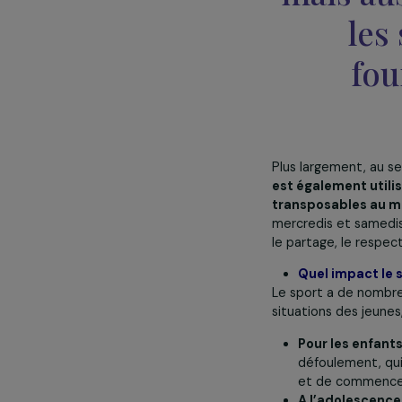
p
seule
lea
mais 
Plus largement,
est également