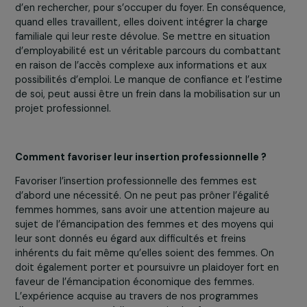
rencontrent ?
Les femmes des QPV cumulent une double voire
triple
discrimination due à leur situation de femme, de
personne vivant dans des conditions socio-
économiques difficiles et étant souvent d’origine
étrangère
. A cela s’ajoute les difficultés de garde
d’enfants, de transport, le rôle attribué aux femmes et 
hommes : les pressions s’exercent, entre autres, par la
situation matrimoniale, les femmes vivant en couple ay
une probabilité inférieure d’avoir un travail rémunéré ou
d’en rechercher, pour s’occuper du foyer. En conséquenc
quand elles travaillent, elles doivent intégrer la charge
familiale qui leur reste dévolue. Se mettre en situation
d’employabilité est un véritable parcours du combattan
en raison de l’accès complexe aux informations et aux
possibilités d’emploi. Le manque de confiance et l’esti
de soi, peut aussi être un frein dans la mobilisation sur u
projet professionnel.