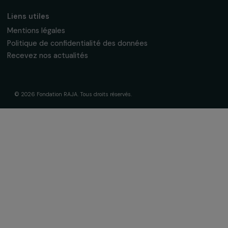
La Fondation & ses engagements
À propos de nous
Nos axes d’intervention
Gouvernance & équipe
Frise chronologique
Soutenir & financer vos projets
Financer votre projet
Nos programmes de financement
Programme Agir pour les femmes
Projets soutenus