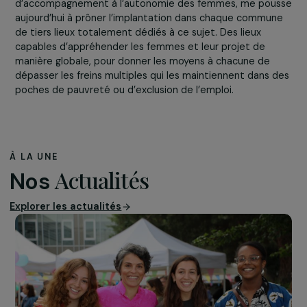
Comment favoriser leur insertion professionnelle ?
Favoriser l’insertion professionnelle des femmes est
d’abord une nécessité. On ne peut pas prôner l’égalité
femmes hommes, sans avoir une attention majeure au
sujet de l’émancipation des femmes et des moyens qui
leur sont donnés eu égard aux difficultés et freins
inhérents du fait même qu’elles soient des femmes. On
doit également porter et poursuivre un plaidoyer fort e
faveur de l’émancipation économique des femmes.
L’expérience acquise au travers de nos programmes
d’accompagnement à l’autonomie des femmes, me pou
aujourd’hui à prôner l’implantation dans chaque commu
de tiers lieux totalement dédiés à ce sujet. Des lieux
capables d’appréhender les femmes et leur projet de
manière globale, pour donner les moyens à chacune de
dépasser les freins multiples qui les maintiennent dans 
poches de pauvreté ou d’exclusion de l’emploi.