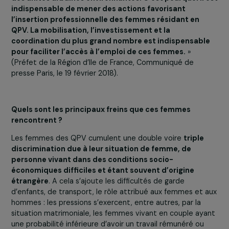
QPV est 2,6 fois supérieur à celui des femmes des autr
quartiers.
«
Les femmes vivant dans les quartiers prioritaires d
politique de la ville (QPV) subissent une double
inégalité, à la fois territoriale et sexuée. Face à l’empl
elles sont en effet dans une situation moins favorab
que les hommes vivant dans les QPV et que les fem
des unités urbaines environnantes. C’est pourquoi il
indispensable de mener des actions favorisant
l’insertion professionnelle des femmes résidant en
QPV. La mobilisation, l’investissement et la
coordination du plus grand nombre est indispensabl
pour faciliter l’accès à l’emploi de ces femmes.
»
(Préfet de la Région d’Ile de France, Communiqué de
presse Paris, le 19 février 2018).
Quels sont les principaux freins que ces femmes