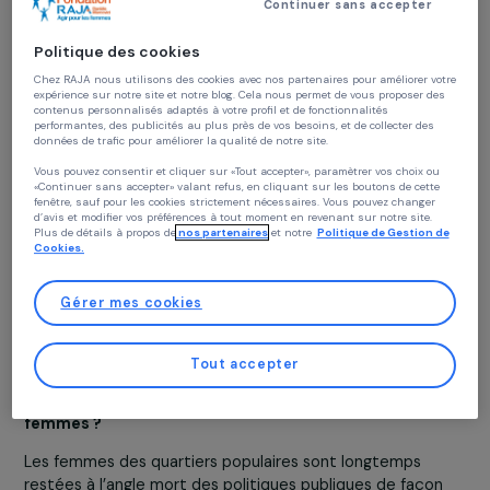
solidaire. Pour en faire la démonstration, elle écrit 
réalise une série de 3 documentaires qui constitue
une trilogie, explorant la genèse du féminisme
Continuer sans accepter
populaire, Nos Mères Nos Daronnes, On nous appel
beurettes et Meufs de (LA) Cité.
Politique des cookies
13 décembre 2022
Chez RAJA nous utilisons des cookies avec nos partenaires pour améliorer vo
expérience sur notre site et notre blog. Cela nous permet de vous proposer de
contenus personnalisés adaptés à votre profil et de fonctionnalités
performantes, des publicités au plus près de vos besoins, et de collecter des
données de trafic pour améliorer la qualité de notre site.
Vous pouvez consentir et cliquer sur «Tout accepter», paramètrer vos choix ou
«Continuer sans accepter» valant refus, en cliquant sur les boutons de cette
fenêtre, sauf pour les cookies strictement nécessaires. Vous pouvez changer
d’avis et modifier vos préférences à tout moment en revenant sur notre site.
Plus de détails à propos de
nos partenaires
et notre
Politique de Gestion 
Cookies.
Gérer mes cookies