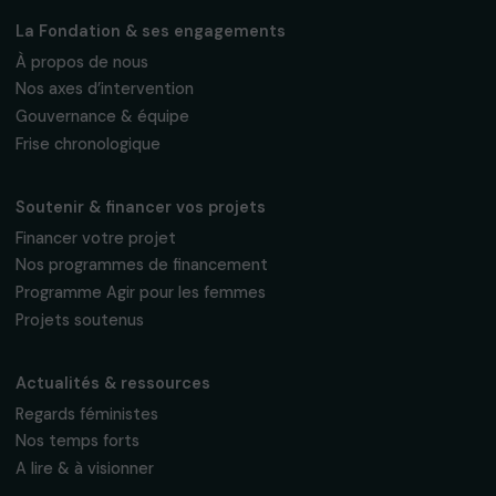
Suivez-nous
Fondation RAJA–Danièle Marcovici
16, rue de l’étang, Paris Nord 2
95 977 Roissy CDG Cedex
fondation@raja.fr