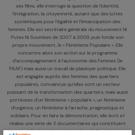
Militante féministe, Bouchera Azzouz est réalisatrice
essayiste originaire de Bobigny. A travers ses écrits
ses films, elle interroge la question de l’identité,
l’intégration, la citoyenneté, autant que des lutte
systémiques pour l’égalité et l’émancipation des
femmes. Elle est secrétaire générale du mouvement
Putes Ni Soumises de 2007 à 2009, puis fonde s
propre mouvement, le « Féminisme Populaire ». Ell
concentre alors son action sur le programme
d’accompagnement à l’autonomie des Femmes (l
PAAF) mais aussi un travail de plaidoyer politique. E
est engagée auprès des femmes des quartiers
populaires, convaincue qu’elles sont un vecteur
puissant de la transformation des quartiers, mais au
porteuses d’un féminisme « populaire », un féminis
d’urgence, un féminisme à l’arrache, pragmatique 