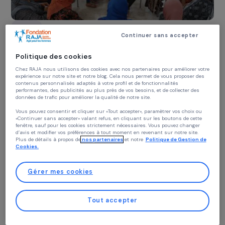
TUNISIE
Continuer sans accepter
Renforcer le pouvoir économique et
décisionnel des femmes pêcheuses des îles 
Politique des cookies
Kerkennah
Chez RAJA nous utilisons des cookies avec nos partenaires pour améliorer vo
17 novembre 2025
expérience sur notre site et notre blog. Cela nous permet de vous proposer de
contenus personnalisés adaptés à votre profil et de fonctionnalités
performantes, des publicités au plus près de vos besoins, et de collecter des
données de trafic pour améliorer la qualité de notre site.
Vous pouvez consentir et cliquer sur «Tout accepter», paramètrer vos choix ou
«Continuer sans accepter» valant refus, en cliquant sur les boutons de cette
fenêtre, sauf pour les cookies strictement nécessaires. Vous pouvez changer
d’avis et modifier vos préférences à tout moment en revenant sur notre site.
Plus de détails à propos de
nos partenaires
et notre
Politique de Gestion 
Cookies.
Gérer mes cookies