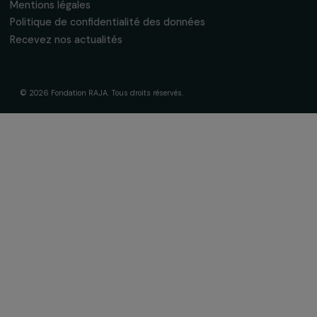
Financer votre projet
Nos programmes de financement
Programme Agir pour les femmes
Projets soutenus
Actualités & ressources
Regards féministes
Nos temps forts
A lire & à visionner
Liens utiles
Mentions légales
Politique de confidentialité des données
Recevez nos actualités