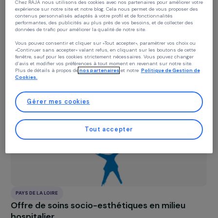
Politique des cookies
Chez RAJA nous utilisons des cookies avec nos partenaires pour améliorer vo
expérience sur notre site et notre blog. Cela nous permet de vous proposer de
contenus personnalisés adaptés à votre profil et de fonctionnalités
performantes, des publicités au plus près de vos besoins, et de collecter des
PAYS DE LA LOIRE
données de trafic pour améliorer la qualité de notre site.
Accompagnement des femmes dans la gran
Vous pouvez consentir et cliquer sur «Tout accepter», paramètrer vos choix ou
ruralité
«Continuer sans accepter» valant refus, en cliquant sur les boutons de cette
fenêtre, sauf pour les cookies strictement nécessaires. Vous pouvez changer
23 décembre 2024
d’avis et modifier vos préférences à tout moment en revenant sur notre site.
Plus de détails à propos de
nos partenaires
et notre
Politique de Gestion 
Cookies.
Gérer mes cookies
Tout accepter