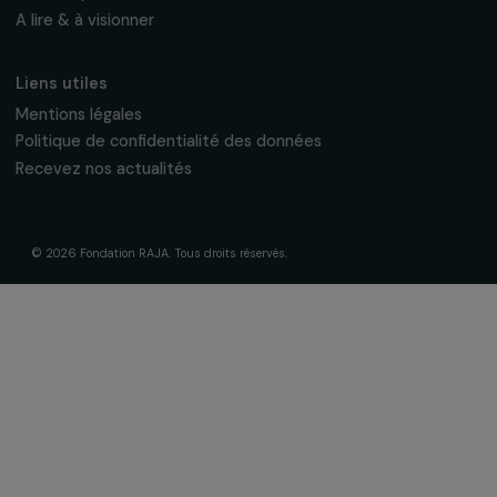
Soutenir & financer vos projets
Financer votre projet
Nos programmes de financement
Programme Agir pour les femmes
Projets soutenus
Actualités & ressources
Regards féministes
Nos temps forts
A lire & à visionner
Liens utiles
Mentions légales
Politique de confidentialité des données
Recevez nos actualités