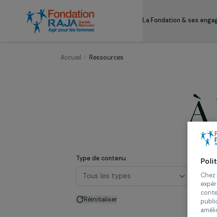
La Fondation & s
Accueil
Ressources
Type de contenu
Tous les types