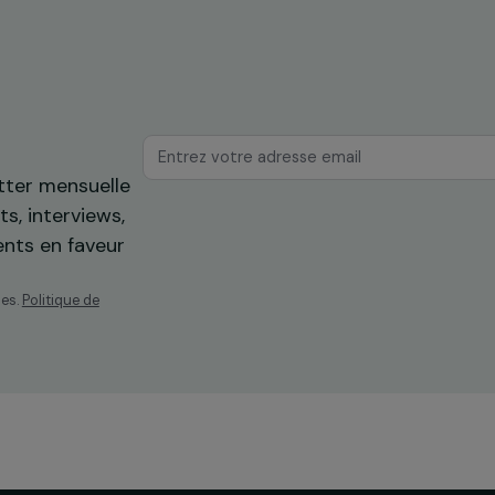
os
ewsletter mensuelle
projets, interviews,
énements en faveur