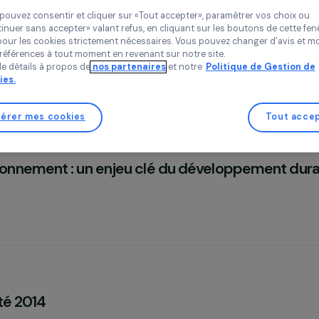
publicités au plus près de vos besoins, et de collecter des donnée
améliorer la qualité de notre site.
Vous pouvez consentir et cliquer sur «Tout accepter», paramètrer
«Continuer sans accepter» valant refus, en cliquant sur les bouton
sauf pour les cookies strictement nécessaires. Vous pouvez chang
vos préférences à tout moment en revenant sur notre site.
Plus de détails à propos de
nos partenaires
et notre
Politique 
Cookies.
ner
Gérer mes cookies
tique
nvironnement : un enjeu clé du développe
2015)
 Mo