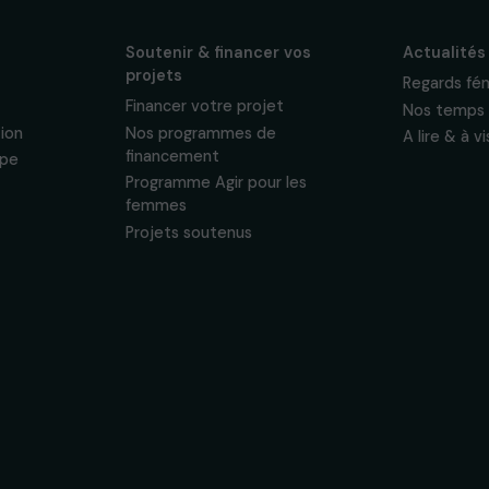
sonnelles.
Politique de
 & ses
Soutenir & financer vos
s
projets
nous
Financer votre projet
tervention
Nos programmes de
financement
& équipe
Programme Agir pour les
ogique
femmes
Projets soutenus