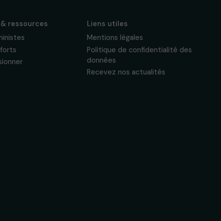
Actualités & ressources
Liens utiles
Regards féministes
Mentions légales
Nos temps forts
Politique de confide
données
A lire & à visionner
Recevez nos actual