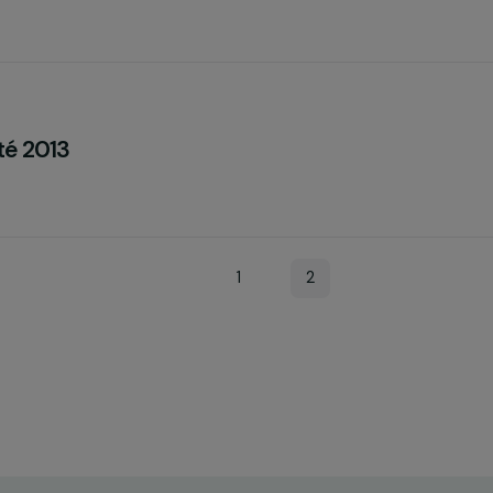
ctivité 2014
 Mo
ctivité 2013
Mo
1
2