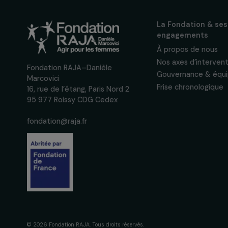
Nous respectons vos données per
confidentialité
La Fondation
engagement
À propos de 
Nos axes d’in
Fondation RAJA–Danièle
Gouvernance 
Marcovici
Frise chronol
16, rue de l’étang, Paris Nord 2
95 977 Roissy CDG Cedex