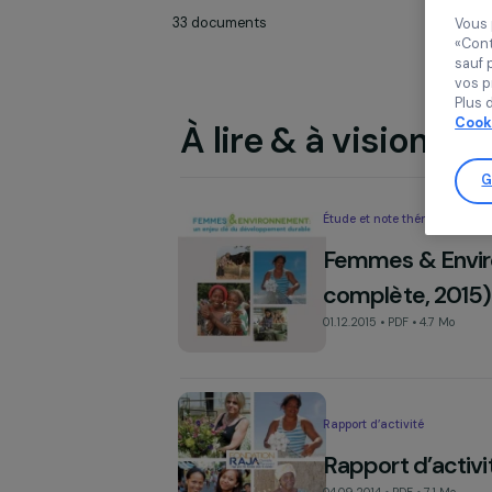
Réinitialiser
33
documents
À lire & à vision
Étude et note théma
Femmes & E
complète, 
01.12.2015 • PDF • 4.7