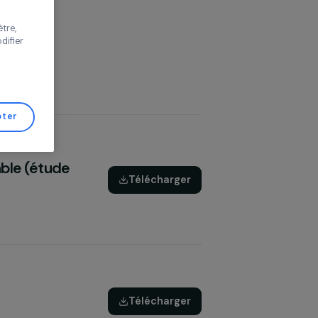
s de trafic pour
 vos choix ou
s de cette fenêtre,
er d’avis et modifier
de Gestion de
Tout accepter
ment durable (étude
Télécharger