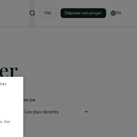
s & ressources
FAQ
Déposer son pro
ionner
r sans accepter
Trier par
améliorer votre
s proposer des
tés performantes, des