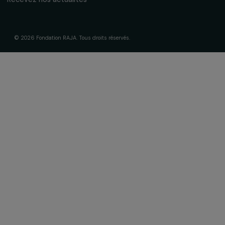
Fondation RAJA–Danièle Marcovici
16, rue de l’étang, Paris Nord 2
95 977 Roissy CDG Cedex
fondation@raja.fr
La Fondation & ses engagements
À propos de nous