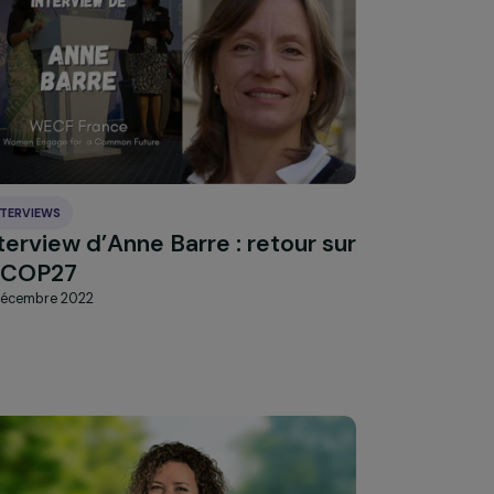
mutilations génitales féminines
3 février 2023
INTERVIEWS
 –
Interview d’Anne Barre : retour su
s
la COP27