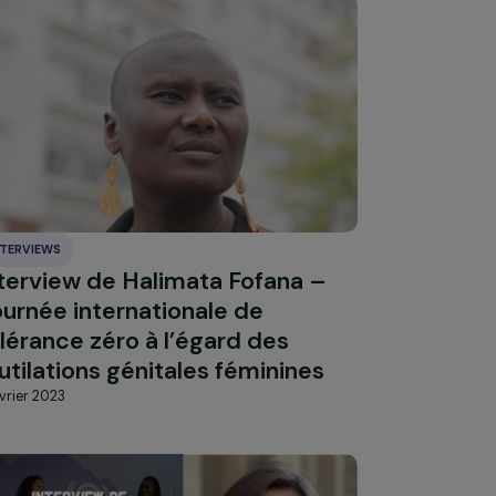
Tout accepter
INTERVIEWS
ski
Interview de Halimata Fofana –
Journée internationale de
s
tolérance zéro à l’égard des