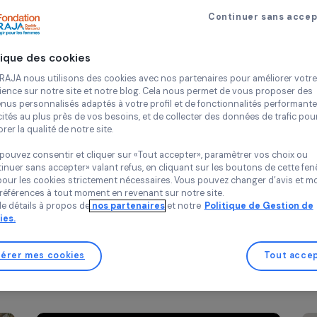
Continue
Politique des cookies
Chez RAJA nous utilisons des cookies avec nos partenaires pour 
expérience sur notre site et notre blog. Cela nous permet de vou
contenus personnalisés adaptés à votre profil et de fonctionnali
publicités au plus près de vos besoins, et de collecter des donnée
améliorer la qualité de notre site.
Vous pouvez consentir et cliquer sur «Tout accepter», paramètrer
INTERVIEWS
«Continuer sans accepter» valant refus, en cliquant sur les bouton
chael
Interview d’Alice Longuet –
sauf pour les cookies strictement nécessaires. Vous pouvez chang
vos préférences à tout moment en revenant sur notre site.
es
Renforcer le pouvoir d’agir de
Plus de détails à propos de
nos partenaires
et notre
Politique 
ence
femmes au Vietnam
Cookies.
r vie
2 mai 2023