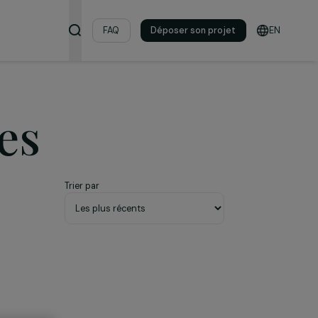
s & ressources
FAQ
Déposer son pro
istes
Trier par