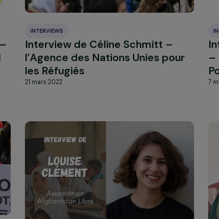
 : où
l’avortement menacé aux Éta
Unis
23 mai 2022
INTERVIEWS