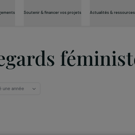
es engagements
Soutenir & financer vos projets
Actualité
Regards fémin
ctionné une année