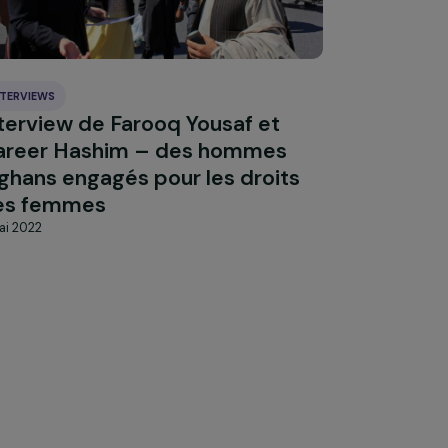
après la prise de pouvoir des
Talibans, les droits des afghanes
attaqués de toute part
15 août 2022
INTERVIEWS
Interview de Farooq Yousaf et