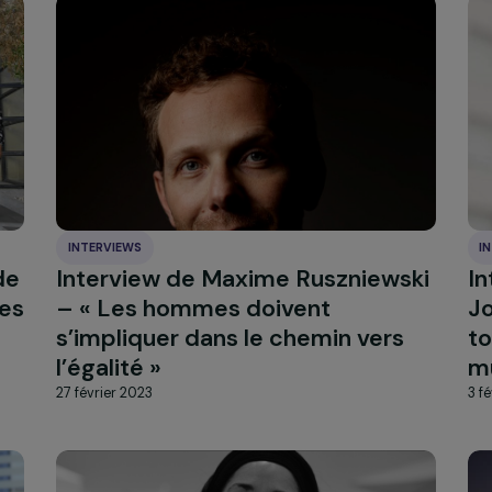
Gérer mes cookies
INTERVIEWS
u et de
Interview de Maxime Ruszniew
son des
– « Les hommes doivent
e
s’impliquer dans le chemin ver