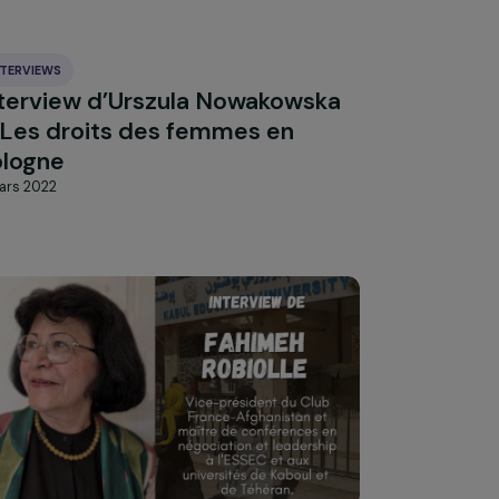
ts-
Hareer Hashim – des hommes
afghans engagés pour les droits
des femmes
3 mai 2022
INTERVIEWS