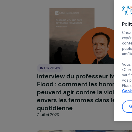
INTERVIEWS
Interview du professeur Mi
Flood : comment les homm
peuvent agir contre la viol
envers les femmes dans leu